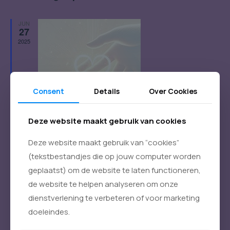
nav
datum.
en
weerg
JUN
27
naviga
2025
Consent
Details
Over Cookies
Deze website maakt gebruik van cookies
Uitgelicht
27 juni 2025
-
29 juni 2025
Deze website maakt gebruik van “cookies”
Retraite LI-MA (Juni 2025)
(tekstbestandjes die op jouw computer worden
Li-Ma
Proosdijstraat 15, Beek
geplaatst) om de website te laten functioneren,
€750
de website te helpen analyseren om onze
dienstverlening te verbeteren of voor marketing
doeleindes.