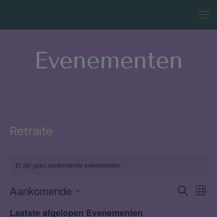
Evenementen
Retraite
Er zijn geen aankomende evenementen.
Aankomende
Evene
Ev
Zoeken
Lijst
we
Selecteer
zoeke
Laatste afgelopen Evenementen
een