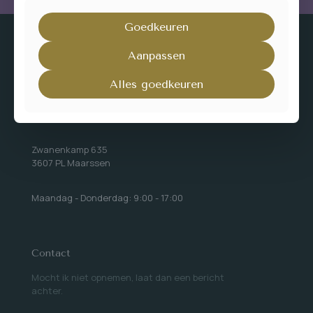
Goedkeuren
Aanpassen
Alles goedkeuren
Adres
Bezoek uitsluitend op afspraak mogelijk.
Zwanenkamp 635
3607 PL Maarssen
Maandag - Donderdag: 9:00 - 17:00
Contact
Mocht ik niet opnemen, laat dan een bericht
achter.