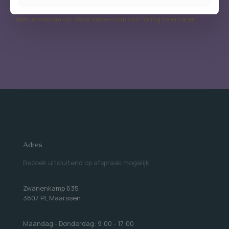
lichter, rustiger en meer in balans.
Voel je welkom om deze diepe vorm van heling te ervaren.
Adres
Bezoek uitsluitend op afspraak mogelijk.
Zwanenkamp 635
3607 PL Maarssen
Maandag - Donderdag: 9:00 - 17:00