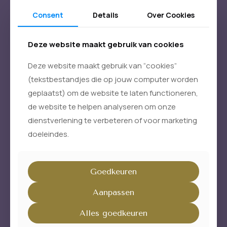
Consent
Details
Over Cookies
Trance Healing
In mijn sessies werk ik vanuit een diepe afstemming op
Deze website maakt gebruik van cookies
helende energie.
Deze website maakt gebruik van “cookies”
Ik ga in een lichte trance, waardoor de heling door mij heen
kan stromen naar de lagen waar jij het op dat moment nodig
(tekstbestandjes die op jouw computer worden
hebt.
geplaatst) om de website te laten functioneren,
Je hoeft niets te doen, alleen aanwezig te zijn, te ademen en
de website te helpen analyseren om onze
te ontvangen.
dienstverlening te verbeteren of voor marketing
De energie weet precies haar weg te vinden naar fysieke
doeleindes.
spanning, emoties, vermoeidheid of oude stukken die
vastzitten.
Soms voel je warmte, een tinteling of diepe rust.
Goedkeuren
Soms komt er ontlading of juist helderheid.
Aanpassen
Iedere sessie is anders, maar altijd brengt ze je terug naar
jezelf.
Alles goedkeuren